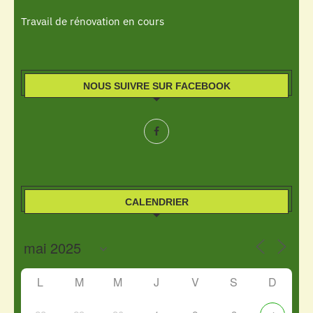
Travail de rénovation en cours
NOUS SUIVRE SUR FACEBOOK
CALENDRIER
L
M
M
J
V
S
D