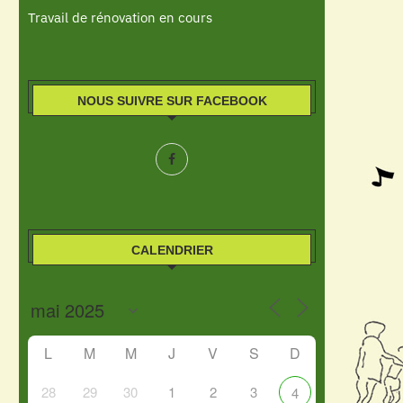
Travail de rénovation en cours
NOUS SUIVRE SUR FACEBOOK
CALENDRIER
L
M
M
J
V
S
D
28
29
30
1
2
3
4