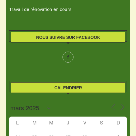
Travail de rénovation en cours
NOUS SUIVRE SUR FACEBOOK
CALENDRIER
L
M
M
J
V
S
D