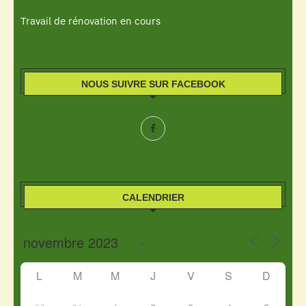
Travail de rénovation en cours
NOUS SUIVRE SUR FACEBOOK
CALENDRIER
L
M
M
J
V
S
D