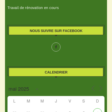
Travail de rénovation en cours
NOUS SUIVRE SUR FACEBOOK
CALENDRIER
L
M
M
J
V
S
D