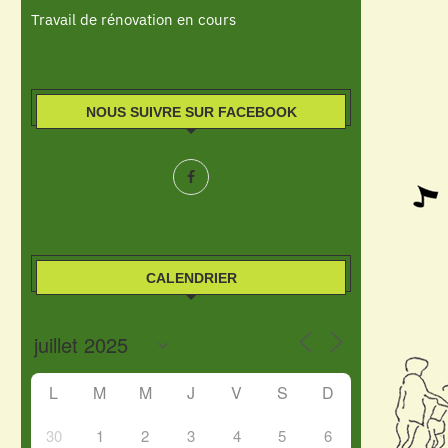
Travail de rénovation en cours
NOUS SUIVRE SUR FACEBOOK
CALENDRIER
L
M
M
J
V
S
D
30
1
2
3
4
5
6