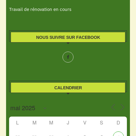
Travail de rénovation en cours
NOUS SUIVRE SUR FACEBOOK
CALENDRIER
L
M
M
J
V
S
D