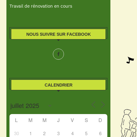
Travail de rénovation en cours
NOUS SUIVRE SUR FACEBOOK
CALENDRIER
L
M
M
J
V
S
D
30
1
2
3
4
5
6