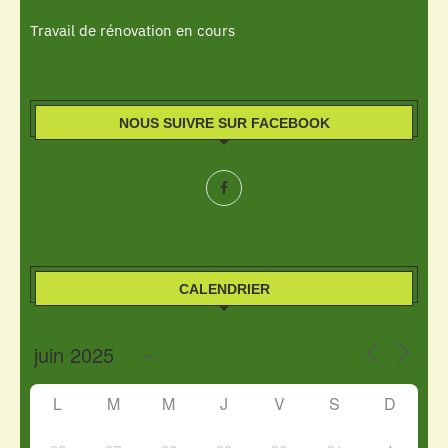
Travail de rénovation en cours
NOUS SUIVRE SUR FACEBOOK
CALENDRIER
L
M
M
J
V
S
D