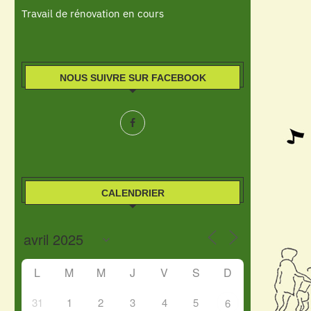
Travail de rénovation en cours
NOUS SUIVRE SUR FACEBOOK
CALENDRIER
L
M
M
J
V
S
D
31
1
2
3
4
5
6