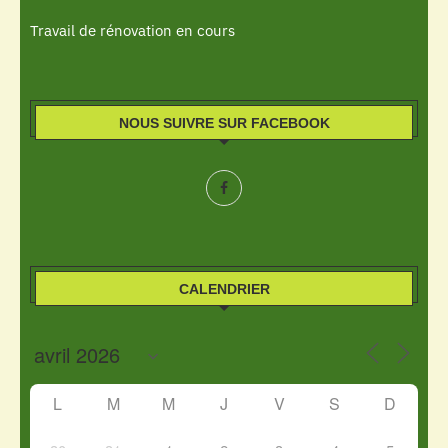
Travail de rénovation en cours
NOUS SUIVRE SUR FACEBOOK
CALENDRIER
L
M
M
J
V
S
D