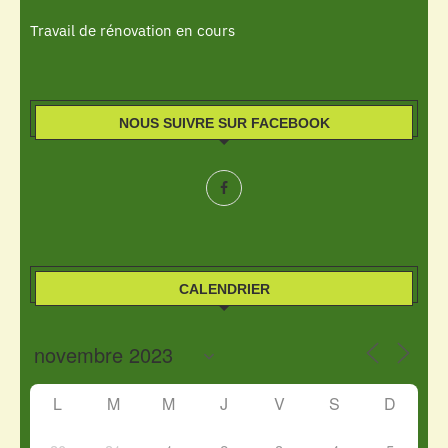
Travail de rénovation en cours
NOUS SUIVRE SUR FACEBOOK
CALENDRIER
L
M
M
J
V
S
D