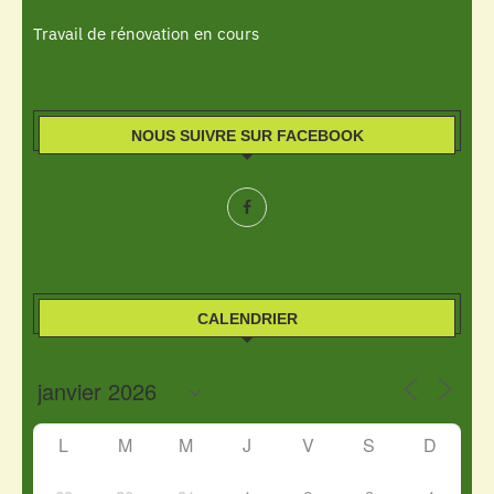
Travail de rénovation en cours
NOUS SUIVRE SUR FACEBOOK
CALENDRIER
L
M
M
J
V
S
D