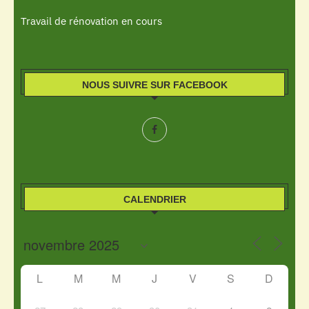
Travail de rénovation en cours
NOUS SUIVRE SUR FACEBOOK
CALENDRIER
L
M
M
J
V
S
D