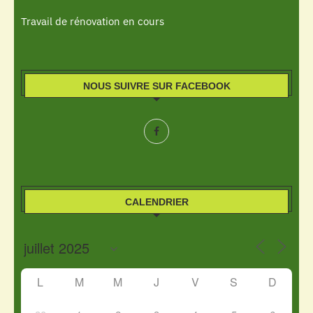
Travail de rénovation en cours
NOUS SUIVRE SUR FACEBOOK
CALENDRIER
L
M
M
J
V
S
D