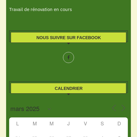
Travail de rénovation en cours
NOUS SUIVRE SUR FACEBOOK
CALENDRIER
L
M
M
J
V
S
D