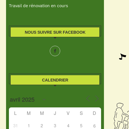
Travail de rénovation en cours
NOUS SUIVRE SUR FACEBOOK
CALENDRIER
L
M
M
J
V
S
D
31
1
2
3
4
5
6