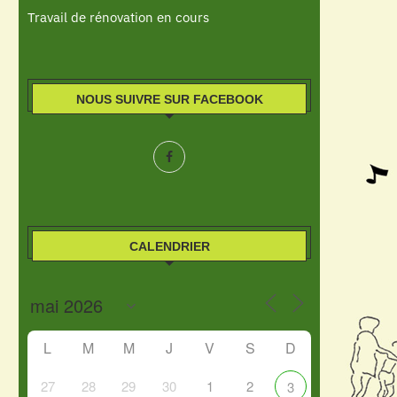
Travail de rénovation en cours
NOUS SUIVRE SUR FACEBOOK
CALENDRIER
L
M
M
J
V
S
D
27
28
29
30
1
2
3