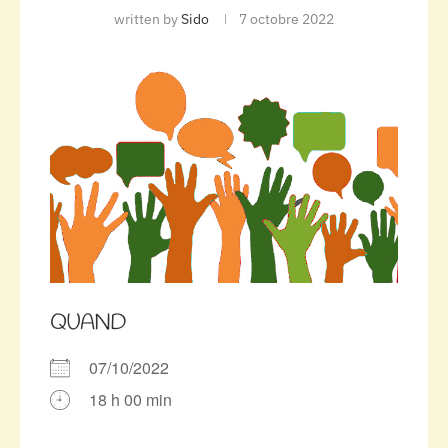
written by
Sido
7 octobre 2022
QUAND
07/10/2022
18 h 00 min
Télécharger ICS
Calendrier Google
iCalendar
Office 365
Outlook Live