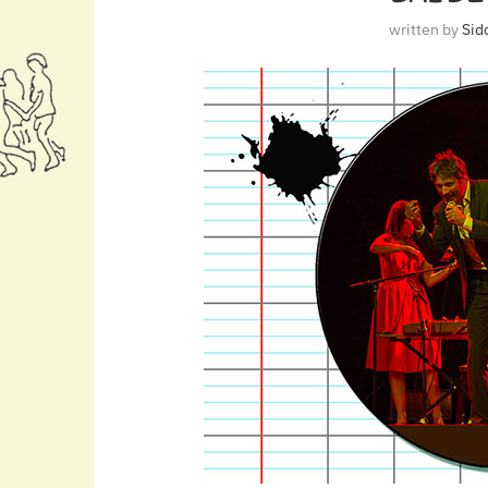
written by
Sid