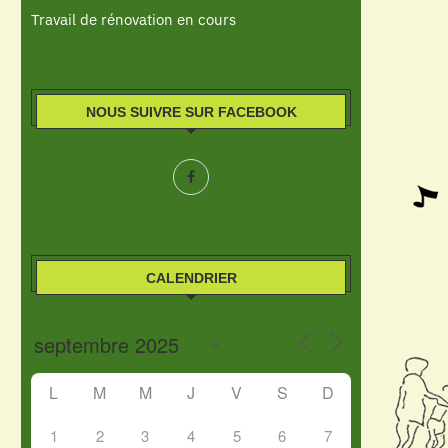
Travail de rénovation en cours
NOUS SUIVRE SUR FACEBOOK
CALENDRIER
L
M
M
J
V
S
D
1
2
3
4
5
6
7