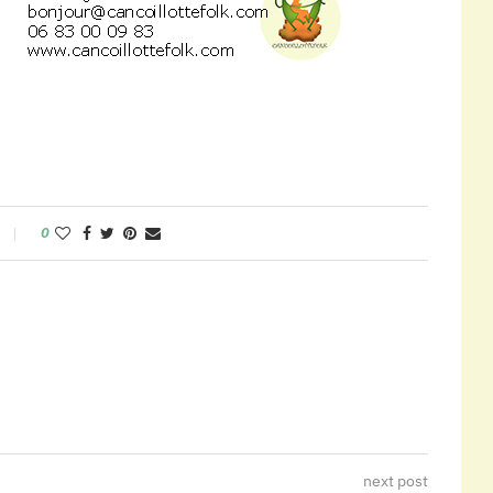
0
next post