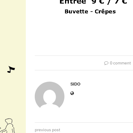
0 comment
SIDO
previous post