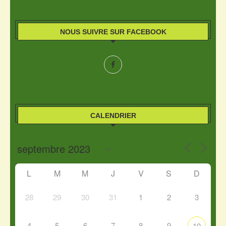
NOUS SUIVRE SUR FACEBOOK
CALENDRIER
L
M
M
J
V
S
D
28
29
30
31
1
2
3
4
5
6
7
8
9
10