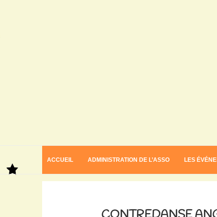
ACCUEIL
ADMINISTRATION DE L’ASSO
LES ÉVÉN
Home
Contredanse anglaise avec Cécile Laye
CONTREDANSE ANGL