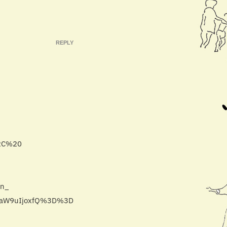
REPLY
%2C%20
on_
zaW9uIjoxfQ%3D%3D