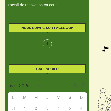
Travail de rénovation en cours
NOUS SUIVRE SUR FACEBOOK
CALENDRIER
L
M
M
J
V
S
D
31
1
2
3
4
5
6