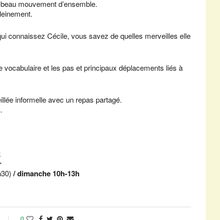
ce beau mouvement d’ensemble.
pleinement.
ui connaissez Cécile, vous savez de quelles merveilles elle
le vocabulaire et les pas et principaux déplacements liés à
illée informelle avec un repas partagé.
…
k
r
h30)
/ dimanche 10h-13h
0