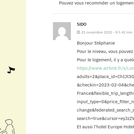
Pouvez vous recommder un logement (
SIDO
21 novembre 2022 - 8 h 42 min
Bonjour Stéphanie
Pour le niveau, vous pouvez 
Pour le logement, il y a que
https://www.airbnb.fr/s/L
adults=2&place_id=ChIJt
&checkin=2023-02-04&che
France&flexible_trip_leng
input_type=0&price_filter
change&federated_search_
search=true&cursor=eyJ
Et aussi l’hotel Europe Hote