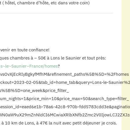
 hôtel, chambre d’hôte, etc dans votre coin)
venir en toute confiance!
lques chambres à – 50€ à Lons le Saunier et tout près:
ons~le~Saunier–France/homes
?
3GvsOvXjEcRIyBgkyfMfhM&refinement_paths%5B%5D=%2Fhomes
ckout=2023-02-05&tab_id=home_tab&query=Lons-le-Saunier
ths%5B%5D=one_week&price_filter_
_num_nights=1&price_min=10&price_max=50&search_type=filter_
session_id=eaed6e1b-78a6-42c8-970b-fdd5783cdd3e&paginati
zZWN0aW9uX29mZnNldCI6MCwiaXRlbXNfb2Zmc2V0IjowLCJ2ZXJ
l à 10 km de Lons, à 47€ la nuit avec petit déjeuner je crois.