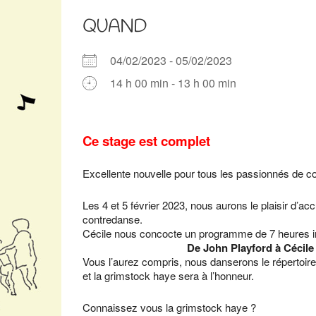
QUAND
04/02/2023 - 05/02/2023
14 h 00 min - 13 h 00 min
Télécharger ICS
Calendrier Google
iCalendar
Office 365
Outlook Live
Ce stage est complet
Excellente nouvelle pour tous les passionnés de co
Les 4 et 5 février 2023, nous aurons le plaisir d’ac
contredanse.
Cécile nous concocte un programme de 7 heures in
De John Playford à Cécile Laye, la 
Vous l’aurez compris, nous danserons le répertoir
et la grimstock haye sera à l’honneur.
Connaissez vous la grimstock haye ?