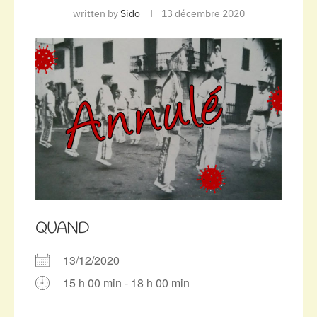
written by
Sido
13 décembre 2020
QUAND
13/12/2020
15 h 00 min - 18 h 00 min
Télécharger ICS
Calendrier Google
iCalendar
Office 365
Outlook Live