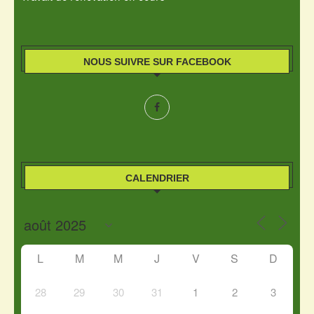
NOUS SUIVRE SUR FACEBOOK
CALENDRIER
L
M
M
J
V
S
D
28
29
30
31
1
2
3