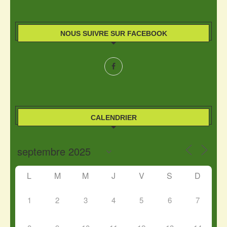
NOUS SUIVRE SUR FACEBOOK
CALENDRIER
L
M
M
J
V
S
D
1
2
3
4
5
6
7