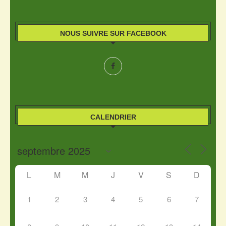
NOUS SUIVRE SUR FACEBOOK
CALENDRIER
L
M
M
J
V
S
D
1
2
3
4
5
6
7