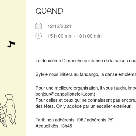
QUAND
12/12/2021
15 h 00 min - 18 h 00 min
Télécharger ICS
Calendrier Google
iCalendar
Office 365
Outlook Live
Le deuxième Dimanche qui danse de la saison n
Sylvie nous initiera au fandango, la danse emblémat
Pour une meilleure organisation, il vous faudra imp
bonjour@cancoillottefolk.com)
Pour celles et ceux qui ne connaissent pas encore, l
des fêtes. On y accède par un escalier extérieur.
Tarif: non adhérents 10€ / adhérents 7€
Accueil dès 13h45