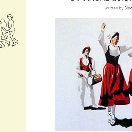
written by
Sid