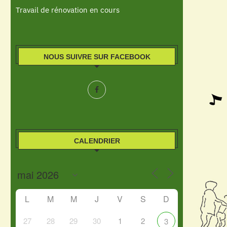
Travail de rénovation en cours
NOUS SUIVRE SUR FACEBOOK
CALENDRIER
L
M
M
J
V
S
D
27
28
29
30
1
2
3