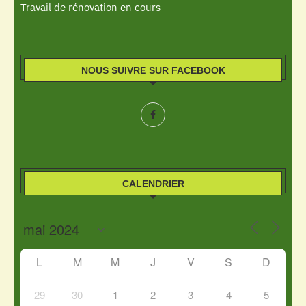
Travail de rénovation en cours
NOUS SUIVRE SUR FACEBOOK
CALENDRIER
L
M
M
J
V
S
D
29
30
1
2
3
4
5