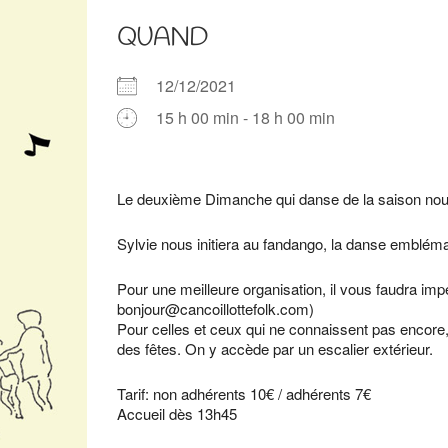
QUAND
12/12/2021
15 h 00 min - 18 h 00 min
Télécharger ICS
Calendrier Google
iCalendar
Office 365
Outlook Live
Le deuxième Dimanche qui danse de la saison n
Sylvie nous initiera au fandango, la danse emblémat
Pour une meilleure organisation, il vous faudra imp
bonjour@cancoillottefolk.com)
Pour celles et ceux qui ne connaissent pas encore, l
des fêtes. On y accède par un escalier extérieur.
Tarif: non adhérents 10€ / adhérents 7€
Accueil dès 13h45