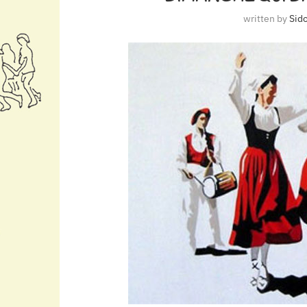
written by
Sid