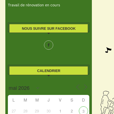
Travail de rénovation en cours
NOUS SUIVRE SUR FACEBOOK
CALENDRIER
L
M
M
J
V
S
D
27
28
29
30
1
2
3