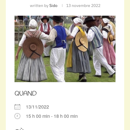
written by
Sido
13 novembre 2022
QUAND
13/11/2022
15 h 00 min - 18 h 00 min
Télécharger ICS
Calendrier Google
iCalendar
Office 365
Outlook Live