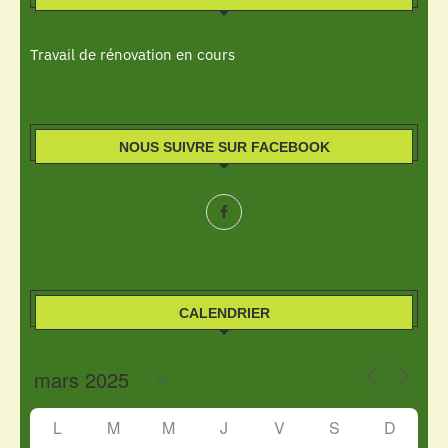
Travail de rénovation en cours
NOUS SUIVRE SUR FACEBOOK
CALENDRIER
L
M
M
J
V
S
D