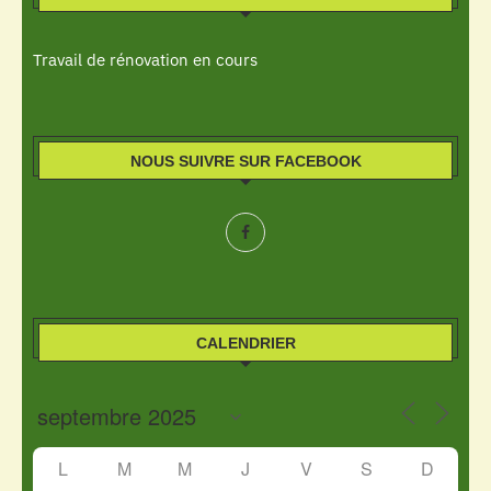
Travail de rénovation en cours
NOUS SUIVRE SUR FACEBOOK
CALENDRIER
L
M
M
J
V
S
D