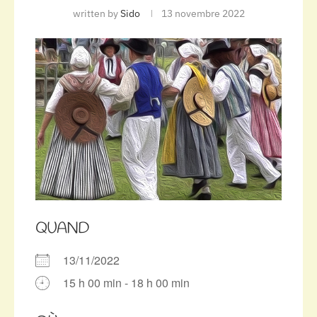
written by
Sido
13 novembre 2022
QUAND
13/11/2022
15 h 00 min - 18 h 00 min
Télécharger ICS
Calendrier Google
iCalendar
Office 365
Outlook Live