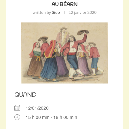
AU BÉARN
written by
Sido
12 janvier 2020
QUAND
12/01/2020
15 h 00 min - 18 h 00 min
Télécharger ICS
Calendrier Google
iCalendar
Office 365
Outlook Live