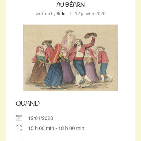
AU BÉARN
written by
Sido
12 janvier 2020
QUAND
12/01/2020
15 h 00 min - 18 h 00 min
Télécharger ICS
Calendrier Google
iCalendar
Office 365
Outlook Live