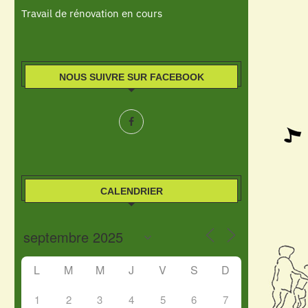
Travail de rénovation en cours
NOUS SUIVRE SUR FACEBOOK
CALENDRIER
L
M
M
J
V
S
D
1
2
3
4
5
6
7