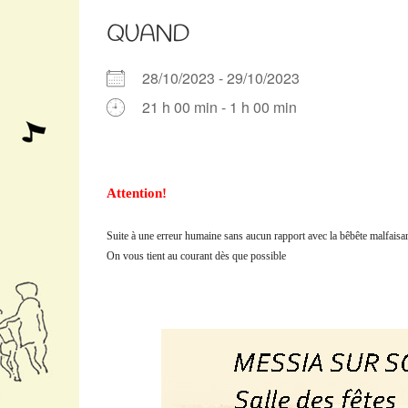
QUAND
28/10/2023 - 29/10/2023
21 h 00 min - 1 h 00 min
Télécharger ICS
Calendrier Google
iCalendar
Office 365
Outlook Live
Attention!
Suite à une erreur humaine sans aucun rapport avec la bêbête malfai
On vous tient au courant dès que possible