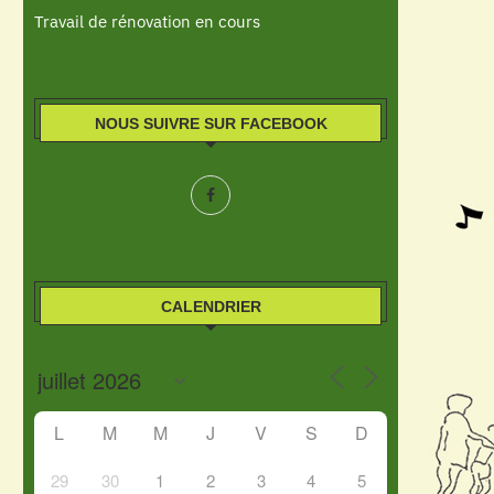
Travail de rénovation en cours
NOUS SUIVRE SUR FACEBOOK
CALENDRIER
L
M
M
J
V
S
D
29
30
1
2
3
4
5