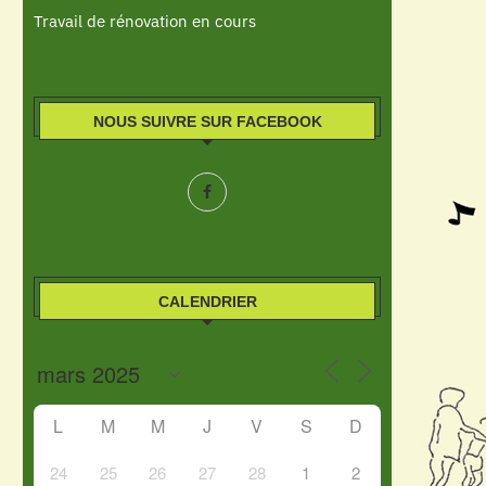
Travail de rénovation en cours
NOUS SUIVRE SUR FACEBOOK
CALENDRIER
L
M
M
J
V
S
D
24
25
26
27
28
1
2