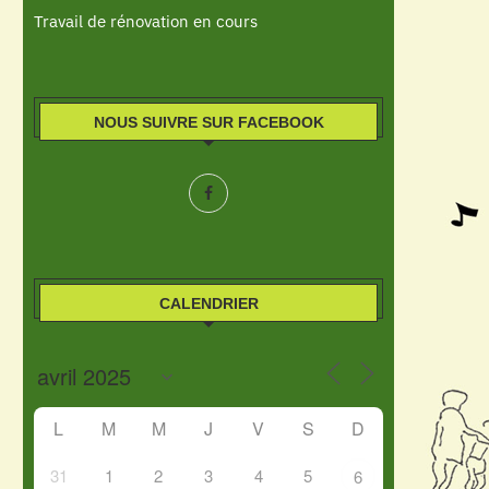
Travail de rénovation en cours
NOUS SUIVRE SUR FACEBOOK
CALENDRIER
L
M
M
J
V
S
D
31
1
2
3
4
5
6