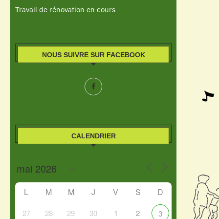
Travail de rénovation en cours
NOUS SUIVRE SUR FACEBOOK
CALENDRIER
L
M
M
J
V
S
D
27
28
29
30
1
2
3