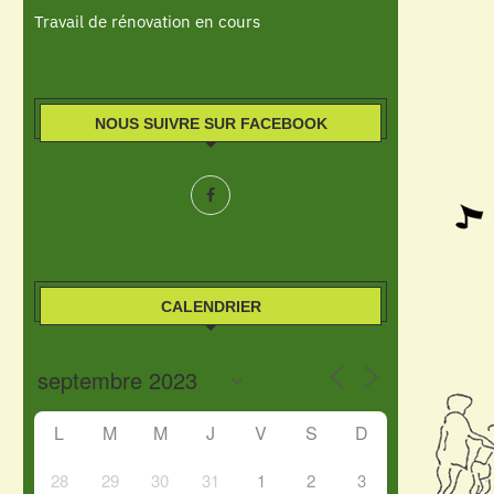
Travail de rénovation en cours
NOUS SUIVRE SUR FACEBOOK
CALENDRIER
L
M
M
J
V
S
D
28
29
30
31
1
2
3