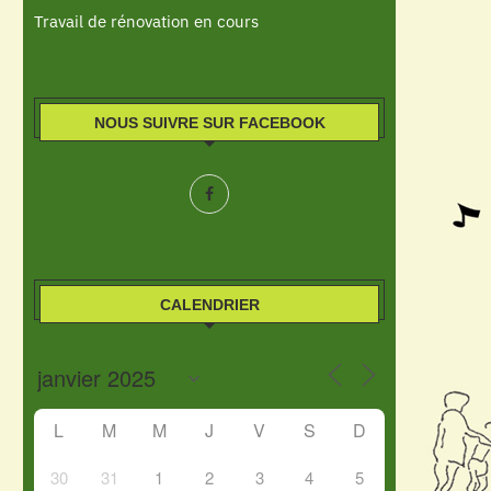
Travail de rénovation en cours
NOUS SUIVRE SUR FACEBOOK
CALENDRIER
L
M
M
J
V
S
D
30
31
1
2
3
4
5