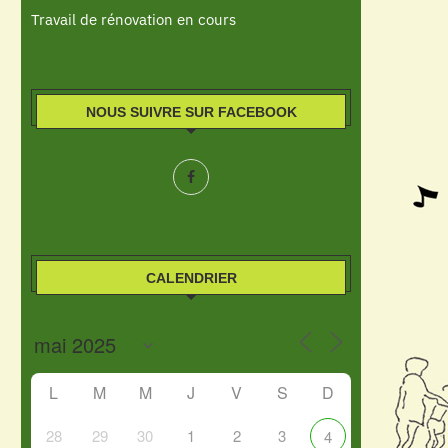
Travail de rénovation en cours
NOUS SUIVRE SUR FACEBOOK
CALENDRIER
L
M
M
J
V
S
D
28
29
30
1
2
3
4