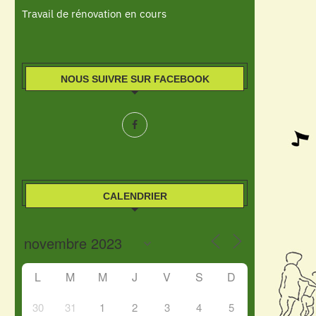
Travail de rénovation en cours
NOUS SUIVRE SUR FACEBOOK
CALENDRIER
L
M
M
J
V
S
D
30
31
1
2
3
4
5