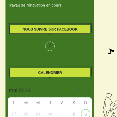
Travail de rénovation en cours
NOUS SUIVRE SUR FACEBOOK
CALENDRIER
L
M
M
J
V
S
D
27
28
29
30
1
2
3