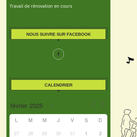
Travail de rénovation en cours
NOUS SUIVRE SUR FACEBOOK
CALENDRIER
L
M
M
J
V
S
D
27
28
29
30
31
1
2