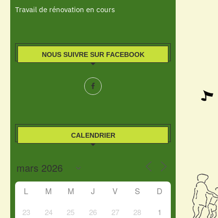
Travail de rénovation en cours
NOUS SUIVRE SUR FACEBOOK
CALENDRIER
L
M
M
J
V
S
D
23
24
25
26
27
28
1