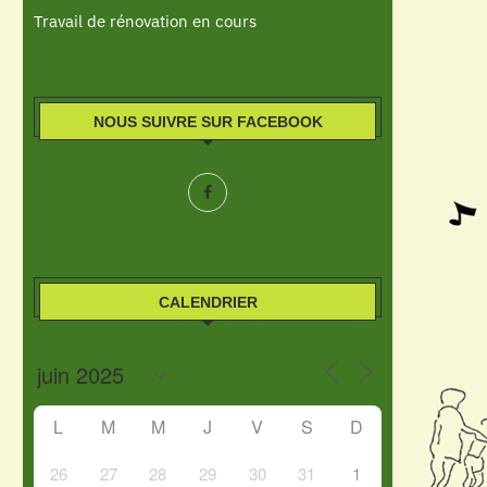
Travail de rénovation en cours
NOUS SUIVRE SUR FACEBOOK
CALENDRIER
L
M
M
J
V
S
D
26
27
28
29
30
31
1