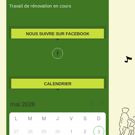
Travail de rénovation en cours
NOUS SUIVRE SUR FACEBOOK
CALENDRIER
L
M
M
J
V
S
D
27
28
29
30
1
2
3