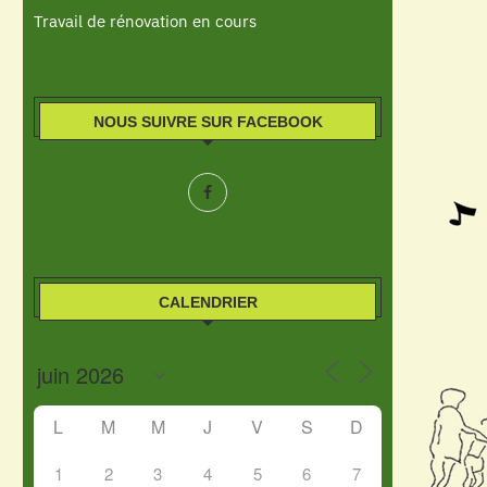
Travail de rénovation en cours
NOUS SUIVRE SUR FACEBOOK
CALENDRIER
L
M
M
J
V
S
D
1
2
3
4
5
6
7