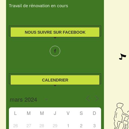
Travail de rénovation en cours
NOUS SUIVRE SUR FACEBOOK
CALENDRIER
L
M
M
J
V
S
D
26
27
28
29
1
2
3