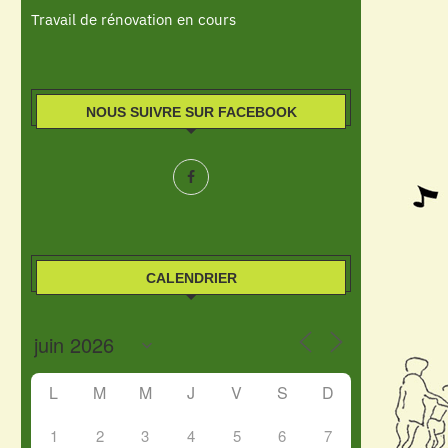
Travail de rénovation en cours
NOUS SUIVRE SUR FACEBOOK
CALENDRIER
L
M
M
J
V
S
D
1
2
3
4
5
6
7