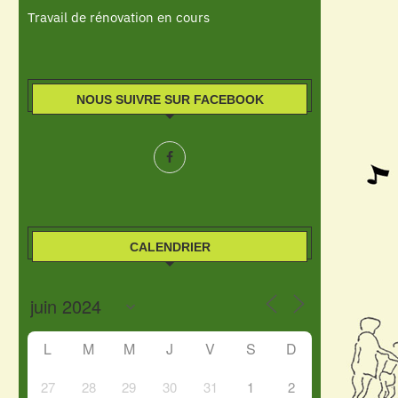
Travail de rénovation en cours
NOUS SUIVRE SUR FACEBOOK
CALENDRIER
L
M
M
J
V
S
D
27
28
29
30
31
1
2